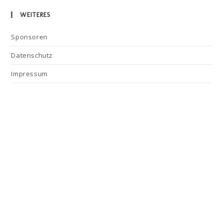
WEITERES
Sponsoren
Datenschutz
Impressum
Kontakt
Murnauer Waldzwerge
82418 Murnau
Stefan Diepold